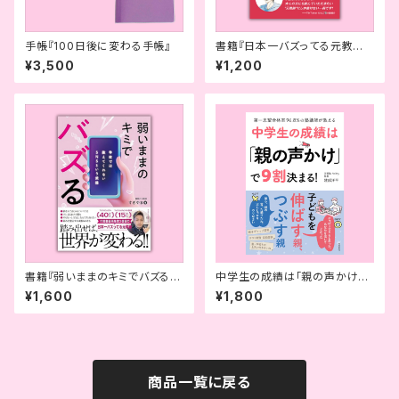
手帳『100日後に変わる手帳』
書籍『日本一バズってる元教師』
（サイン入り）
¥3,500
¥1,200
書籍『弱いままのキミでバズる』
中学生の成績は「親の声かけ」
（サイン入り）
で9割決まる！（サイン入り）第一
¥1,600
¥1,800
志望合格率96.8％の塾講師が
教える
商品一覧に戻る