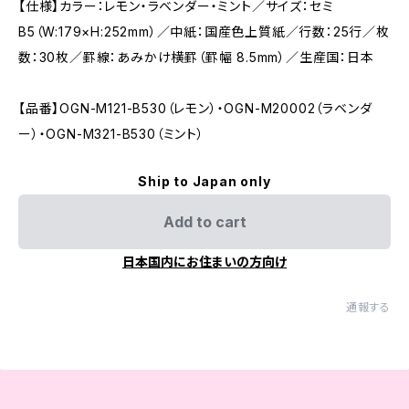
【仕様】カラー：レモン・ラベンダー・ミント／サイズ：セミ
B5（W:179×H:252mm）／中紙：国産色上質紙／行数：25行／枚
数：30枚／罫線：あみかけ横罫（罫幅 8.5mm）／生産国：日本
【品番】OGN-M121-B530（レモン）・OGN-M20002（ラベンダ
ー）・OGN-M321-B530（ミント）
Ship to Japan only
Add to cart
日本国内にお住まいの方向け
通報する