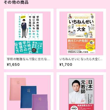
その他の商品
学校の勉強なんて役に立たない
いちねんせいになったら大全（サ
のにやる意味あるの？と子ども
イン入り） －入学準備から入学
¥1,650
¥1,700
に言われたら読む本
後の学校生活まで「困った」「不
安」をまるごと解決