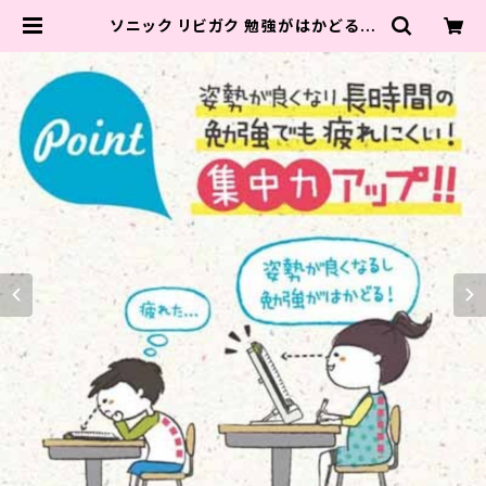
ソニック リビガク 勉強がはかどる書
見台 姿勢が悪くなりにくい LV-7450
| 静岡の元教師すぎやま公式ショップ