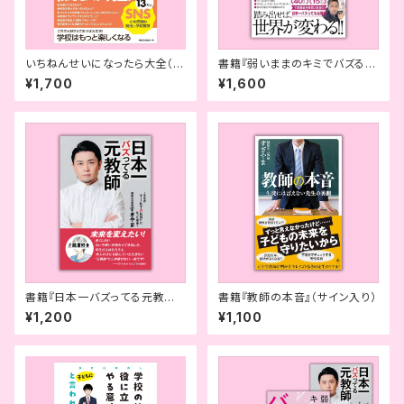
いちねんせいになったら大全（サ
書籍『弱いままのキミでバズる』
イン入り） －入学準備から入学
（サイン入り）
¥1,700
¥1,600
後の学校生活まで「困った」「不
安」をまるごと解決
書籍『日本一バズってる元教師』
書籍『教師の本音』（サイン入り）
（サイン入り）
¥1,200
¥1,100